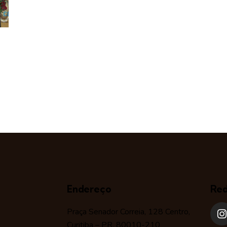
Endereço
Red
Praça Senador Correia, 128 Centro,
Curitiba – PR, 80010-210