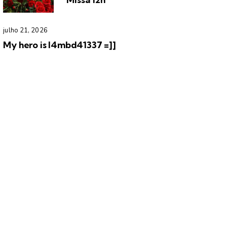
julho 21, 2026
My hero is l4mbd41337 =]]