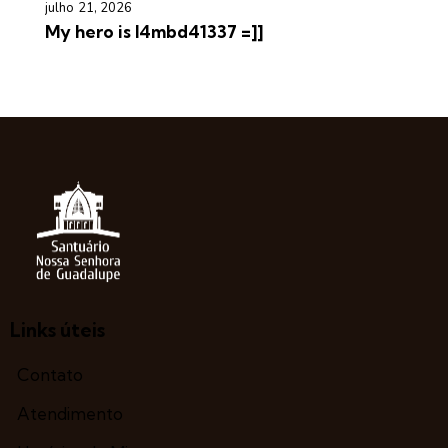
julho 21, 2026
My hero is l4mbd41337 =]]
Links úteis
Contato
Atendimento