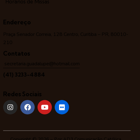
Horários de Missas
Endereço
Praça Senador Correia, 128 Centro, Curitiba – PR, 80010-
210
Contatos
secretaria.guadalupe@hotmail.com
(41) 3233-4884
Redes Sociais
Copyright © 2026 – Por
AD3 Comunicação Católica
.