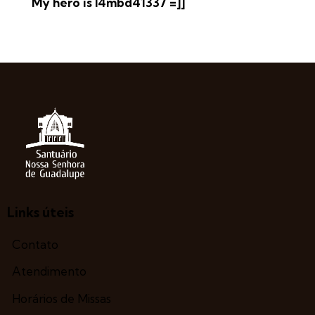
My hero is l4mbd41337 =]]
Links úteis
Contato
Atendimento
Horários de Missas