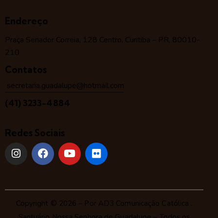
Endereço
Praça Senador Correia, 128 Centro, Curitiba – PR, 80010-
210
Contatos
secretaria.guadalupe@hotmail.com
(41) 3233-4884
Redes Sociais
Copyright © 2026 – Por
AD3 Comunicação Católica
.
Santuário Nossa Senhora de Guadalupe – Todos os