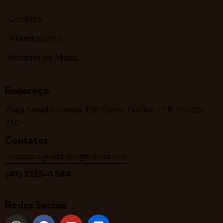
Contato
Atendimento
Horários de Missas
Endereço
Praça Senador Correia, 128 Centro, Curitiba – PR, 80010-
210
Contatos
secretaria.guadalupe@hotmail.com
(41) 3233-4884
Redes Sociais