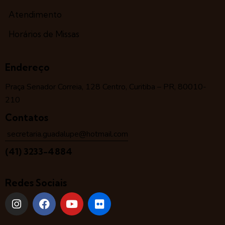
Atendimento
Horários de Missas
Endereço
Praça Senador Correia, 128 Centro, Curitiba – PR, 80010-
210
Contatos
secretaria.guadalupe@hotmail.com
(41) 3233-4884
Redes Sociais