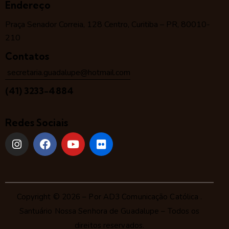
Endereço
Praça Senador Correia, 128 Centro, Curitiba – PR, 80010-
210
Contatos
secretaria.guadalupe@hotmail.com
(41) 3233-4884
Redes Sociais
Copyright © 2026 – Por
AD3 Comunicação Católica
.
Santuário Nossa Senhora de Guadalupe – Todos os
direitos reservados.