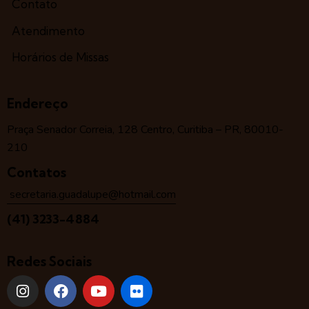
Contato
Atendimento
Horários de Missas
Endereço
Praça Senador Correia, 128 Centro, Curitiba – PR, 80010-
210
Contatos
secretaria.guadalupe@hotmail.com
(41) 3233-4884
Redes Sociais