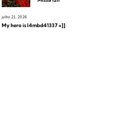
julho 21, 2026
My hero is l4mbd41337 =]]