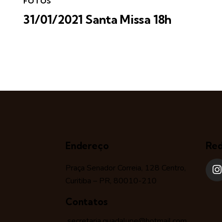
FOTOS
31/01/2021 Santa Missa 18h
Endereço
Red
Praça Senador Correia, 128 Centro,
Curitiba – PR, 80010-210
Contatos
secretaria.guadalupe@hotmail.com