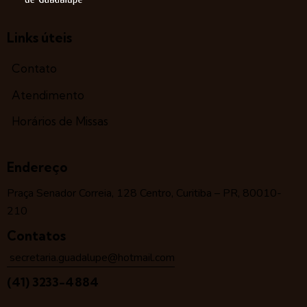
Links úteis
Contato
Atendimento
Horários de Missas
Endereço
Praça Senador Correia, 128 Centro, Curitiba – PR, 80010-
210
Contatos
secretaria.guadalupe@hotmail.com
(41) 3233-4884