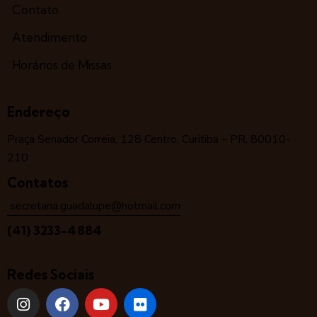
Contato
Atendimento
Horários de Missas
Endereço
Praça Senador Correia, 128 Centro, Curitiba – PR, 80010-
210
Contatos
secretaria.guadalupe@hotmail.com
(41) 3233-4884
Redes Sociais