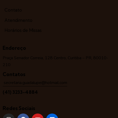
Contato
Atendimento
Horários de Missas
Endereço
Praça Senador Correia, 128 Centro, Curitiba – PR, 80010-
210
Contatos
secretaria.guadalupe@hotmail.com
(41) 3233-4884
Redes Sociais