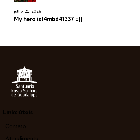
julho 21, 2026
My hero is l4mbd41337 =]]
Links úteis
Contato
Atendimento