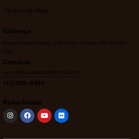
Horários de Missas
Endereço
Praça Senador Correia, 128 Centro, Curitiba – PR, 80010-
210
Contatos
secretaria.guadalupe@hotmail.com
(41) 3233-4884
Redes Sociais