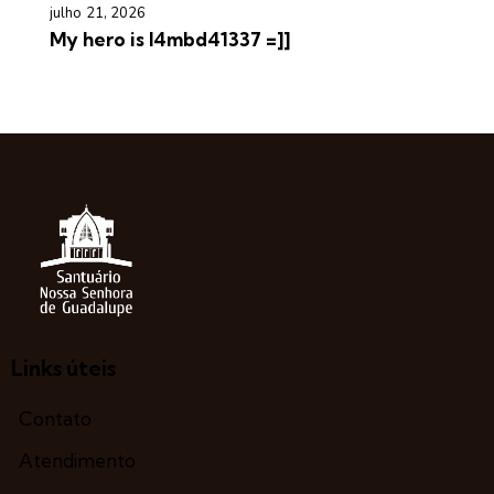
julho 21, 2026
My hero is l4mbd41337 =]]
Links úteis
Contato
Atendimento