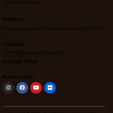
Horários de Missas
Endereço
Praça Senador Correia, 128 Centro, Curitiba – PR, 80010-
210
Contatos
secretaria.guadalupe@hotmail.com
(41) 3233-4884
Redes Sociais