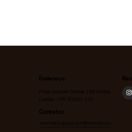
Endereço
Red
Praça Senador Correia, 128 Centro,
Curitiba – PR, 80010-210
Contatos
secretaria.guadalupe@hotmail.com