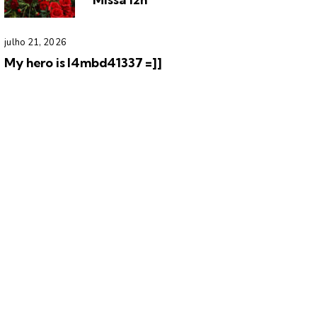
julho 21, 2026
My hero is l4mbd41337 =]]