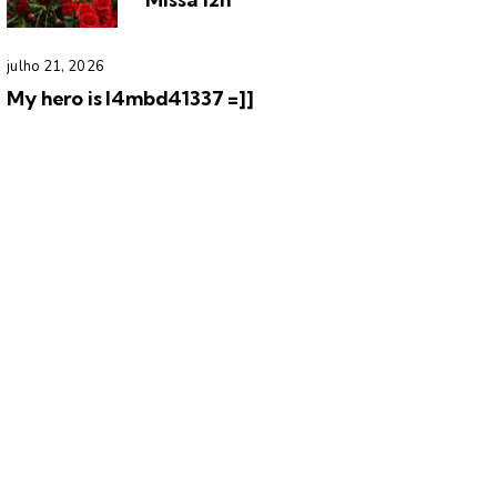
julho 21, 2026
My hero is l4mbd41337 =]]