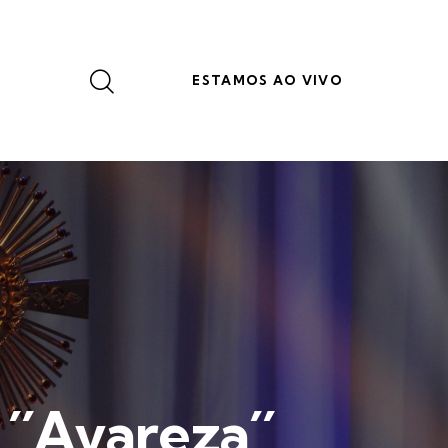
ESTAMOS AO VIVO
´´Avareza´´