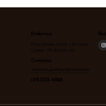
Endereço
Red
Praça Senador Correia, 128 Centro,
Curitiba – PR, 80010-210
Contatos
secretaria.guadalupe@hotmail.com
(41) 3233-4884