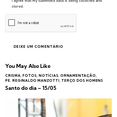
I agree that my submitted data is being collected and
stored.
You May Also Like
CRISMA
,
FOTOS
,
NOTÍCIAS
,
ORNAMENTAÇÃO
,
PE. REGINALDO MANZOTTI
,
TERÇO DOS HOMENS
Santo do dia – 15/05