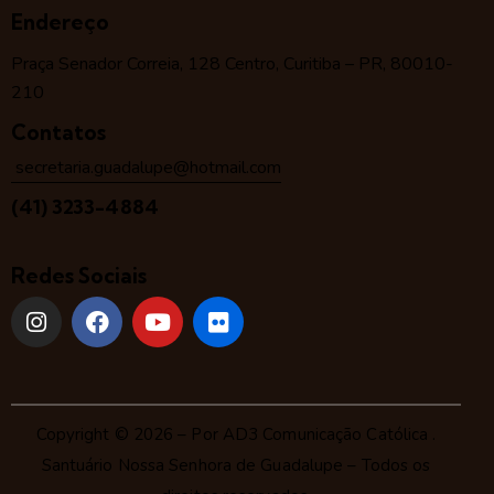
Endereço
Praça Senador Correia, 128 Centro, Curitiba – PR, 80010-
210
Contatos
secretaria.guadalupe@hotmail.com
(41) 3233-4884
Redes Sociais
Copyright © 2026 – Por
AD3 Comunicação Católica
.
Santuário Nossa Senhora de Guadalupe – Todos os