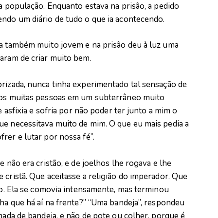
 a população. Enquanto estava na prisão, a pedido
endo um diário de tudo o que ia acontecendo.
ra também muito jovem e na prisão deu à luz uma
garam de criar muito bem.
orizada, nunca tinha experimentado tal sensação de
amos muitas pessoas em um subterrâneo muito
e asfixia e sofria por não poder ter junto a mim o
ue necessitava muito de mim. O que eu mais pedia a
rer e lutar por nossa fé”.
e não era cristão, e de joelhos lhe rogava e lhe
 cristã. Que aceitasse a religião do imperador. Que
nho. Ela se comovia intensamente, mas terminou
lha que há aí na frente?” “Uma bandeja”, respondeu
amada de bandeja, e não de pote ou colher, porque é