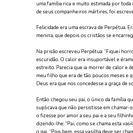
uma família rica e muito estimada por toda
de seus companheiros mártires, foi escrev
Felicidade era uma escrava de Perpétua. E
menina, que depois os cristãos se encarre
Na prisão escreveu Perpétua: “Fiquei horr
escuridão. O calor era insuportável e ér
estreito. Parecia que ia morrer de calor e d
meu filho que era de tão poucos meses e q
Deus era que nos concedesse a graça de sof
Então chegou seu pai, o único da família qu
suplicava que não persistisse em chamar-se
o fizesse por amor a seu pai e a seu filhi
dizendo-lhe: “Pai, como se chama esta vasi
o pai. “Pois bem, essa vasilha deve ser ch