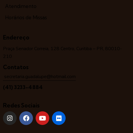
Atendimento
Horários de Missas
Endereço
Praça Senador Correia, 128 Centro, Curitiba – PR, 80010-
210
Contatos
secretaria.guadalupe@hotmail.com
(41) 3233-4884
Redes Sociais