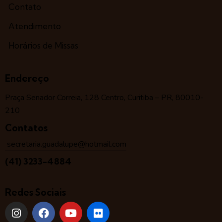
Contato
Atendimento
Horários de Missas
Endereço
Praça Senador Correia, 128 Centro, Curitiba – PR, 80010-
210
Contatos
secretaria.guadalupe@hotmail.com
(41) 3233-4884
Redes Sociais