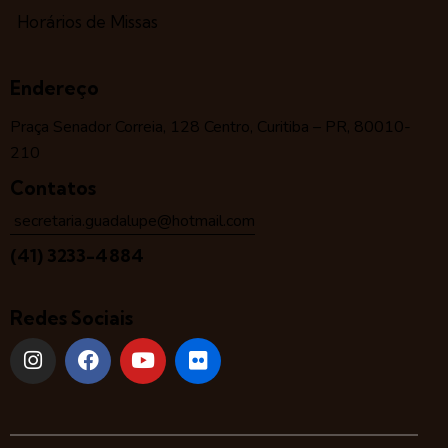
Horários de Missas
Endereço
Praça Senador Correia, 128 Centro, Curitiba – PR, 80010-
210
Contatos
secretaria.guadalupe@hotmail.com
(41) 3233-4884
Redes Sociais