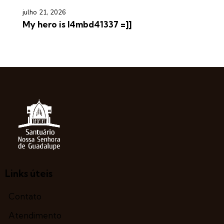
julho 21, 2026
My hero is l4mbd41337 =]]
Links úteis
Contato
Atendimento