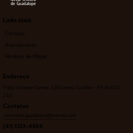
Links úteis
Contato
Atendimento
Horários de Missas
Endereço
Praça Senador Correia, 128 Centro, Curitiba – PR, 80010-
210
Contatos
secretaria.guadalupe@hotmail.com
(41) 3233-4884