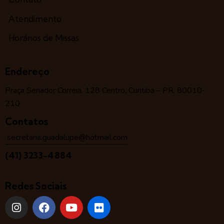
Atendimento
Horários de Missas
Endereço
Praça Senador Correia, 128 Centro, Curitiba – PR, 80010-
210
Contatos
secretaria.guadalupe@hotmail.com
(41) 3233-4884
Redes Sociais