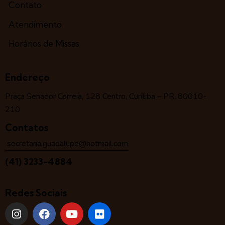
Contato
Atendimento
Horários de Missas
Endereço
Praça Senador Correia, 128 Centro, Curitiba – PR, 80010-
210
Contatos
secretaria.guadalupe@hotmail.com
(41) 3233-4884
Redes Sociais