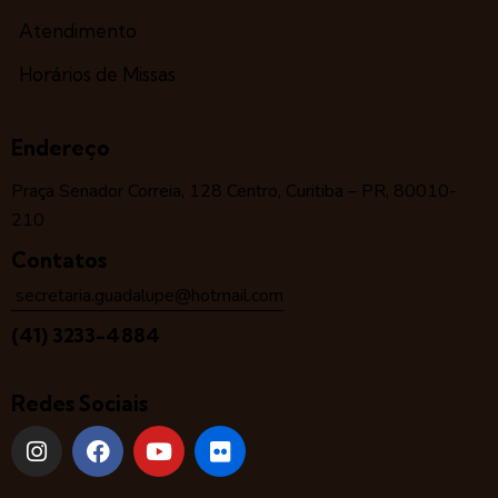
Atendimento
Horários de Missas
Endereço
Praça Senador Correia, 128 Centro, Curitiba – PR, 80010-
210
Contatos
secretaria.guadalupe@hotmail.com
(41) 3233-4884
Redes Sociais