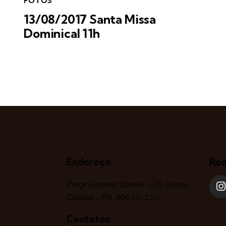
FOTOS
13/08/2017 Santa Missa
Dominical 11h
Endereço
Red
Praça Senador Correia, 128 Centro,
Curitiba – PR, 80010-210
Contatos