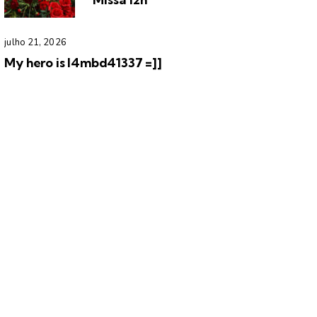
julho 21, 2026
My hero is l4mbd41337 =]]