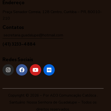
Endereço
Praça Senador Correia, 128 Centro, Curitiba – PR, 80010-
210
Contatos
secretaria.guadalupe@hotmail.com
(41) 3233-4884
Redes Sociais
Copyright © 2026 – Por
AD3 Comunicação Católica
.
Santuário Nossa Senhora de Guadalupe – Todos os
direitos reservados.