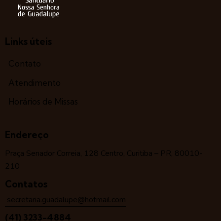
Links úteis
Contato
Atendimento
Horários de Missas
Endereço
Praça Senador Correia, 128 Centro, Curitiba – PR, 80010-
210
Contatos
secretaria.guadalupe@hotmail.com
(41) 3233-4884