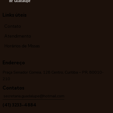
Links úteis
Contato
Atendimento
Horários de Missas
Endereço
Praça Senador Correia, 128 Centro, Curitiba – PR, 80010-
210
Contatos
secretaria.guadalupe@hotmail.com
(41) 3233-4884