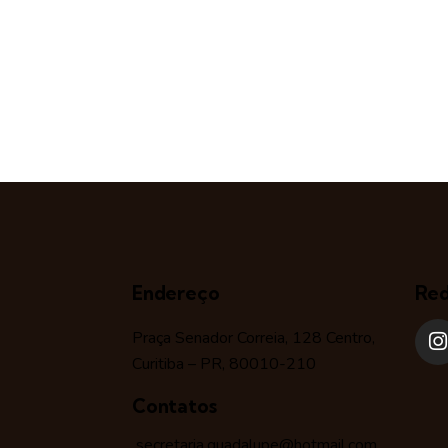
Endereço
Red
Praça Senador Correia, 128 Centro,
Curitiba – PR, 80010-210
Contatos
secretaria.guadalupe@hotmail.com