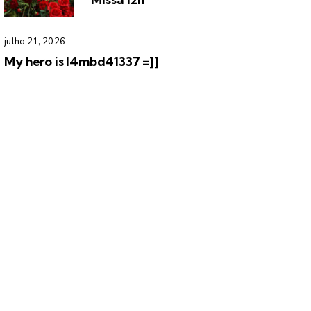
julho 21, 2026
My hero is l4mbd41337 =]]