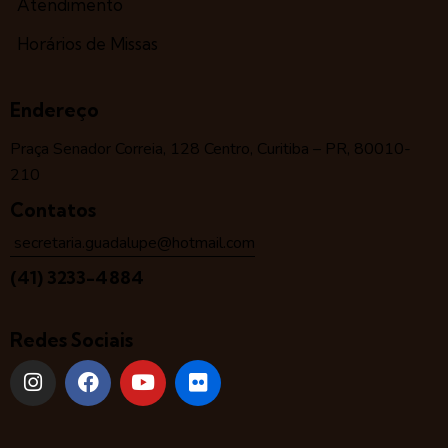
Atendimento
Horários de Missas
Endereço
Praça Senador Correia, 128 Centro, Curitiba – PR, 80010-
210
Contatos
secretaria.guadalupe@hotmail.com
(41) 3233-4884
Redes Sociais