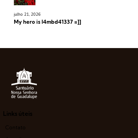
julho 21, 2026
My hero is l4mbd41337 =]]
Links úteis
Contato