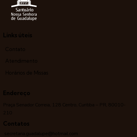
Links úteis
Contato
Atendimento
Horários de Missas
Endereço
Praça Senador Correia, 128 Centro, Curitiba – PR, 80010-
210
Contatos
secretaria.guadalupe@hotmail.com