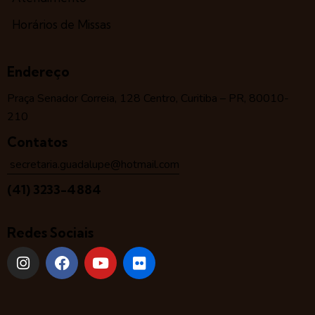
Horários de Missas
Endereço
Praça Senador Correia, 128 Centro, Curitiba – PR, 80010-
210
Contatos
secretaria.guadalupe@hotmail.com
(41) 3233-4884
Redes Sociais