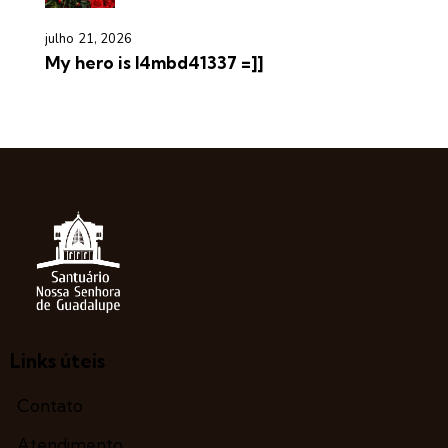
julho 21, 2026
My hero is l4mbd41337 =]]
Links úteis
Contato
Atendimento