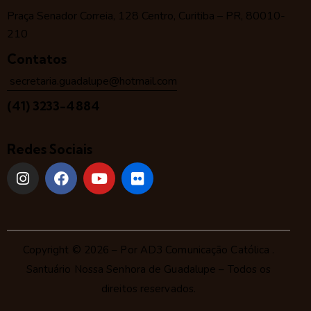
Praça Senador Correia, 128 Centro, Curitiba – PR, 80010-
210
Contatos
secretaria.guadalupe@hotmail.com
(41) 3233-4884
Redes Sociais
Copyright © 2026 – Por
AD3 Comunicação Católica
.
Santuário Nossa Senhora de Guadalupe – Todos os
direitos reservados.