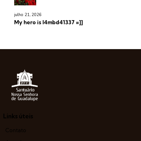
julho 21, 2026
My hero is l4mbd41337 =]]
Links úteis
Contato