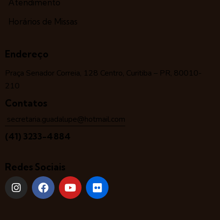
Atendimento
Horários de Missas
Endereço
Praça Senador Correia, 128 Centro, Curitiba – PR, 80010-
210
Contatos
secretaria.guadalupe@hotmail.com
(41) 3233-4884
Redes Sociais