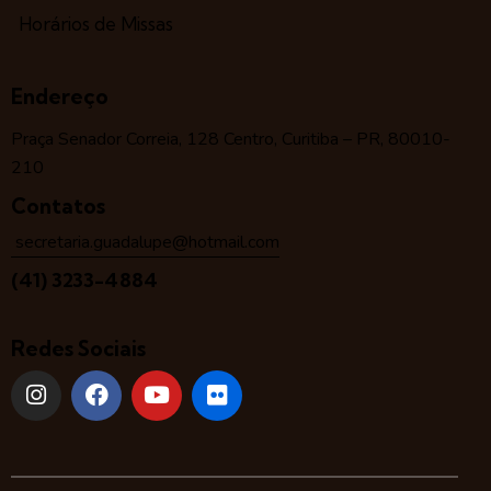
Horários de Missas
Endereço
Praça Senador Correia, 128 Centro, Curitiba – PR, 80010-
210
Contatos
secretaria.guadalupe@hotmail.com
(41) 3233-4884
Redes Sociais