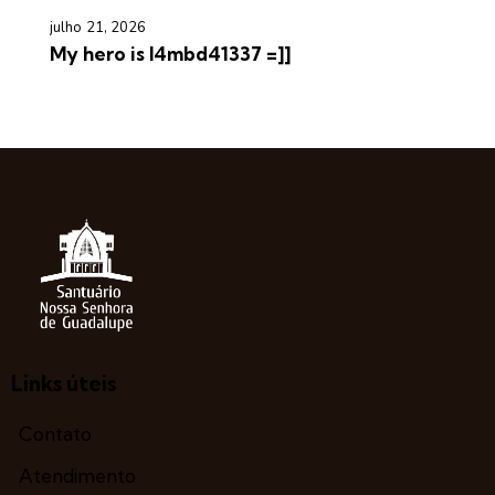
julho 21, 2026
My hero is l4mbd41337 =]]
Links úteis
Contato
Atendimento