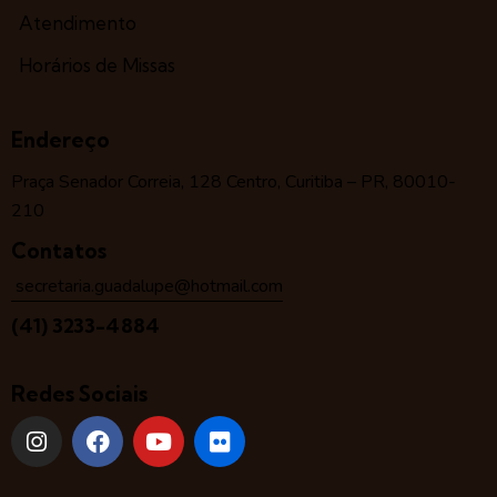
Atendimento
Horários de Missas
Endereço
Praça Senador Correia, 128 Centro, Curitiba – PR, 80010-
210
Contatos
secretaria.guadalupe@hotmail.com
(41) 3233-4884
Redes Sociais