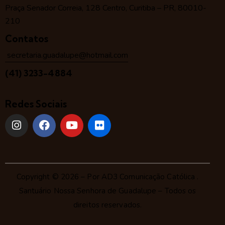
Praça Senador Correia, 128 Centro, Curitiba – PR, 80010-
210
Contatos
secretaria.guadalupe@hotmail.com
(41) 3233-4884
Redes Sociais
Copyright © 2026 – Por
AD3 Comunicação Católica
.
Santuário Nossa Senhora de Guadalupe – Todos os
direitos reservados.