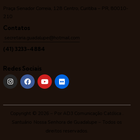
Praça Senador Correia, 128 Centro, Curitiba – PR, 80010-
210
Contatos
secretaria.guadalupe@hotmail.com
(41) 3233-4884
Redes Sociais
Copyright © 2026 – Por
AD3 Comunicação Católica
.
Santuário Nossa Senhora de Guadalupe – Todos os
direitos reservados.