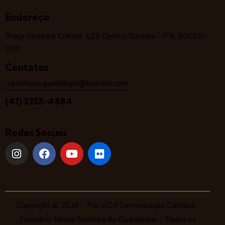
Endereço
Praça Senador Correia, 128 Centro, Curitiba – PR, 80010-
210
Contatos
secretaria.guadalupe@hotmail.com
(41) 3233-4884
Redes Sociais
Copyright © 2026 – Por
AD3 Comunicação Católica
.
Santuário Nossa Senhora de Guadalupe – Todos os