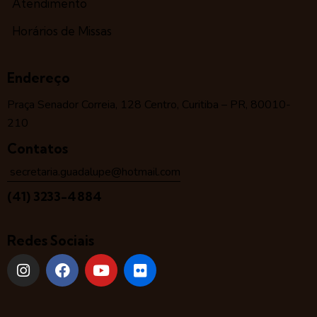
Atendimento
Horários de Missas
Endereço
Praça Senador Correia, 128 Centro, Curitiba – PR, 80010-
210
Contatos
secretaria.guadalupe@hotmail.com
(41) 3233-4884
Redes Sociais