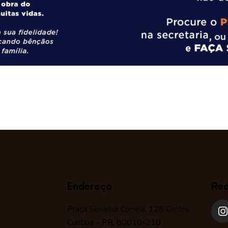
Endereço
Red
Praça Senador Correia, 128 Centro,
Curitiba – PR, 80010-210