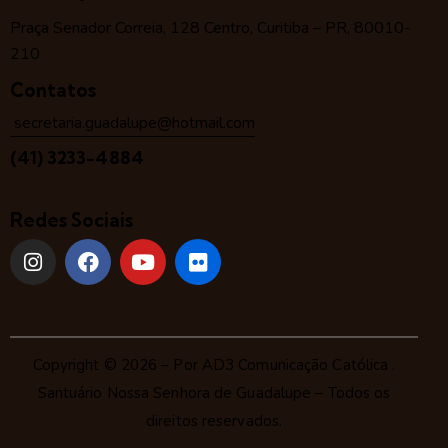
Praça Senador Correia, 128 Centro, Curitiba – PR, 80010-
210
Contatos
secretaria.guadalupe@hotmail.com
(41) 3233-4884
Redes Sociais
Copyright © 2026 – Por
AD3 Comunicação Católica
.
Santuário Nossa Senhora de Guadalupe – Todos os
direitos reservados.