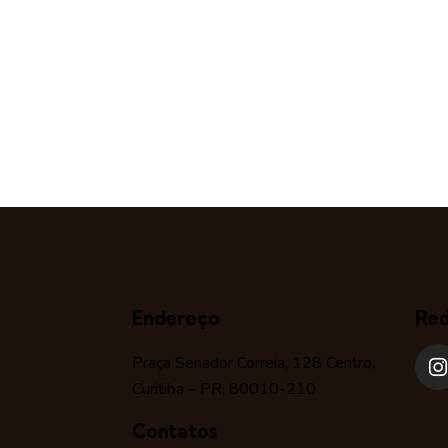
Endereço
Red
Praça Senador Correia, 128 Centro,
Curitiba – PR, 80010-210
Contatos