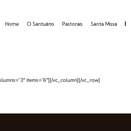
Home
O Santuário
Pastorais
Santa Missa
olumns=”3″ items=”6″][/vc_column][/vc_row]