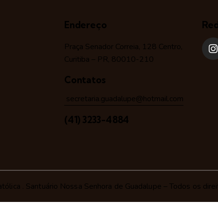
Endereço
Red
Praça Senador Correia, 128 Centro,
Curitiba – PR, 80010-210
Contatos
secretaria.guadalupe@hotmail.com
(41) 3233-4884
tólica
. Santuário Nossa Senhora de Guadalupe – Todos os direi