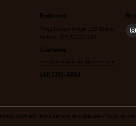
Endereço
Red
Praça Senador Correia, 128 Centro,
Curitiba – PR, 80010-210
Contatos
secretaria.guadalupe@hotmail.com
(41) 3233-4884
tólica
. Santuário Nossa Senhora de Guadalupe – Todos os direi